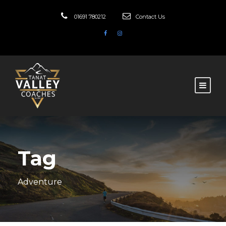
01691 780212
Contact Us
Tag
Adventure